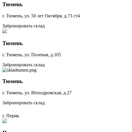
Тюмень
г. Уфа, ул. Фронтовых Бригад, д.10к14
г. Тюмень, ул. 50 лет Октября, д.73 ст4
Забронировать склад
Забронировать склад
Уфа
Тюмень
г. Уфа, ул. Большая Шерстомойная, д.40А
г. Тюмень, ул. Полевая, д.105
Забронировать склад
Забронировать склад
Уфа
Тюмень
г. Уфа, ул. Дружбы Народов, д.19
г. Тюмень, ул. Ипподромская, д.27
Забронировать склад
Забронировать склад
Уфа
г. Пермь
г. Уфа, ул. Шафиева, д.5А